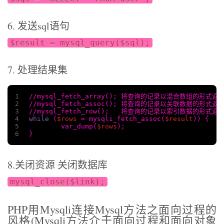
6. 发送sql语句
$result = mysql_query($sql);
7. 处理结果集
1
//mysql_fetch_array(); 将查询的记录以混合数组的形式
2
//mysql_fetch_assoc(); 将查询的记录以关联数据的形式
3
//mysql_fetch_row();   将查询的记录以索引数据的形式
4
while
 (
$rows
 = mysqli_fetch_assoc(
$result
)) {
5
	var_dump(
$rows
);
6
}
8.关闭资源 关闭数据库
mysql_close($link);
PHP用Mysqli连接Mysql方法之面向过程的
风格(Mysqli方法介于面向过程和面向对象