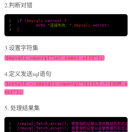
2.判断对错
1
if
 (
$mysqli-
>errno) {
2
	echo 
"连接失败："
.
$mysqli-
>error;
3
}
3.设置字符集
$mysqli->query("set names utf8");
4.定义发送sql语句
$result = $mysqli->query("SELECT * FROM u
ser");
5. 处理结果集
1
//mysql_fetch_array(); 将查询的记录以混合数组的形式
2
//mysql_fetch_assoc(); 将查询的记录以关联数据的形式