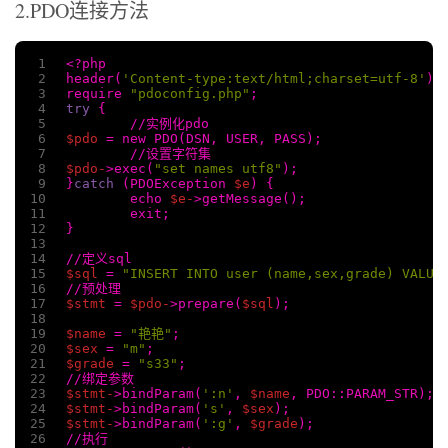
2.PDO连接方法
1
<?php
2
header(
'Content-type:text/html;charset=utf-8'
);
3
require 
"pdoconfig.php"
;
4
try
 {
5
	//实例化pdo
6
$pdo
 = new PDO(DSN, USER, PASS);
7
	//设置字符集
8
$pdo-
>exec(
"set names utf8"
);
9
}
catch
 (PDOException 
$e
) {
10
	echo 
$e-
>getMessage();
11
	exit;
12
}
13
14
//定义sql
15
$sql
 = 
"INSERT INTO user (name,sex,grade) VALUE
16
//预处理
17
$stmt
 = 
$pdo-
>prepare(
$sql
);
18
19
$name
 = 
"艳艳"
;
20
$sex
 = 
"m"
;
21
$grade
 = 
"s33"
;
22
//绑定参数
23
$stmt-
>bindParam(
':n'
, 
$name
, PDO::PARAM_STR);
24
$stmt-
>bindParam(
's'
, 
$sex
);
25
$stmt-
>bindParam(
':g'
, 
$grade
);
26
//执行