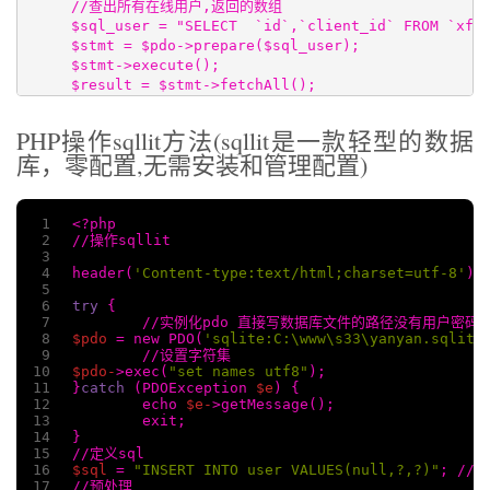
//查出所有在线用户,返回的数组

$sql_user = "SELECT  `id`,`client_id` FROM `xf_u
$stmt = $pdo->prepare($sql_user);

$stmt->execute();

$result = $stmt->fetchAll();
PHP操作sqllit方法(sqllit是一款轻型的数据
库，零配置,无需安装和管理配置)
1
<?php
2
//操作sqllit
3
4
header(
'Content-type:text/html;charset=utf-8'
);
5
6
try
 {
7
	//实例化pdo 直接写数据库文件的路径没有用户密码
8
$pdo
 = new PDO(
'sqlite:C:\www\s33\yanyan.sqlite
9
	//设置字符集
10
$pdo-
>exec(
"set names utf8"
);
11
}
catch
 (PDOException 
$e
) {
12
	echo 
$e-
>getMessage();
13
	exit;
14
}
15
//定义sql
16
$sql
 = 
"INSERT INTO user VALUES(null,?,?)"
; //u
17
//预处理