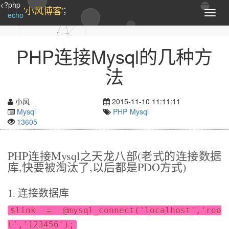
<?php
;
'小风博客'
T
echo
o
g
g
PHP连接Mysql的几种方
l
e
法
n
a
v
小风
2015-11-10 11:11:11
i
Mysql
PHP
Mysql
g
13605
a
t
i
PHP连接Mysql之天龙八部(老式的连接数据
o
库,快要被淘汰了,以后都是PDO方式)
n
1. 连接数据库
$link = @mysql_connect('localhost','roo
t','123456');