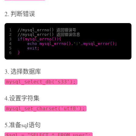
2. 判断错误
1
//mysql_errno() 返回错误号
2
//mysql_error() 返回错误信息
3
if
(mysql_errno()){
4
echo
 mysql_errno().
':'
.mysql_error();
5
exit
;
6
}
3. 选择数据库
mysql_select_db('s33');
4.设置字符集
mysql_set_charset('utf8');
5.准备sql语句
$sql = "SELECT * FROM user";