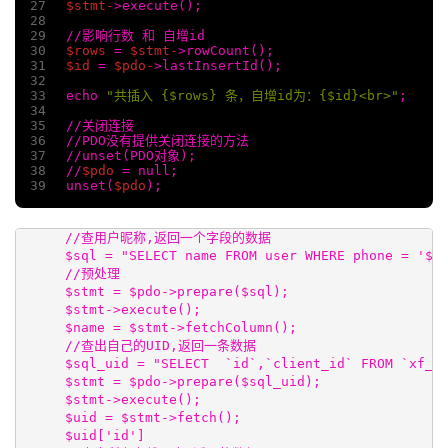
27
$stmt-
>execute();
28
29
//影响行数 和 自增id
30
$rows
 = 
$stmt-
>rowCount();
31
$id
 = 
$pdo-
>lastInsertId();
32
33
echo 
"共插入 {$rows} 条，自增id为：{$id}<br>"
;
34
35
//关闭连接
36
//PDO没有提供关闭连接的方法
37
//unset(PDO对象);
38
//
$pdo
 = null;
39
unset(
$pdo
);
//查用户昵称,返回一个字段的数据

$sql = "SELECT name FROM user WHERE phone = '$us
//预处理

$stmt = $pdo->prepare($sql);

$stmt->execute();

$name = $stmt->fetchColumn();

//查出自己的UID,返回一条数据

$sql_uid = "SELECT  `id`,`client_id` FROM `xf_us
$stmt = $pdo->prepare($sql_uid);

$stmt->execute();

$uid = $stmt->fetch();

$uid['id']
