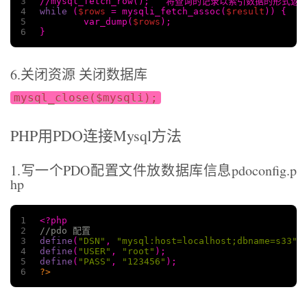
3
//mysql_fetch_row();   将查询的记录以索引数据的形式
4
while
 (
$rows
 = mysqli_fetch_assoc(
$result
)) {
5
	var_dump(
$rows
);
6
}
6.关闭资源 关闭数据库
mysql_close($mysqli);
PHP用PDO连接Mysql方法
1.写一个PDO配置文件放数据库信息pdoconfig.p
hp
1
<?php
2
//pdo 配置
3
define
(
"DSN"
, 
"mysql:host=localhost;dbname=s33"
)
4
define
(
"USER"
, 
"root"
);
5
define
(
"PASS"
, 
"123456"
);
6
?>