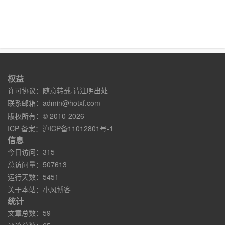
权益
许可协议：随意转载,请注明出处
联系邮箱：
admin@hotxf.com
版权所有：© 2010-2026
ICP 备案：
沪ICP备11012801号-1
信息
今日访问：315
总访问量：507613
运行天数：5451
关于本站：
小风博客
统计
文章总数：59