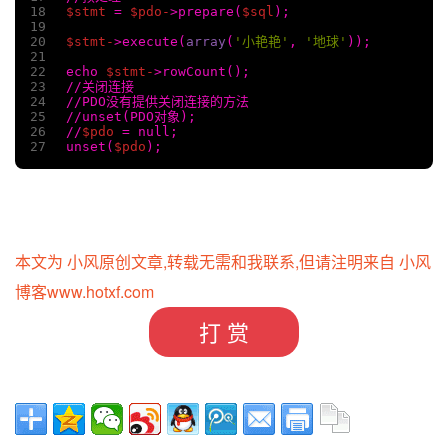
18
$stmt
 = 
$pdo-
>prepare(
$sql
);
19
20
$stmt-
>execute(
array
(
'小艳艳'
, 
'地球'
));
21
22
echo 
$stmt-
>rowCount();
23
//关闭连接
24
//PDO没有提供关闭连接的方法
25
//unset(PDO对象);
26
//
$pdo
 = null;
27
unset(
$pdo
);
本文为 小风原创文章,转载无需和我联系,但请注明来自 小风
博客
www.hotxf.com
打 赏