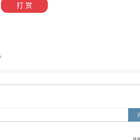
打 赏
n
总