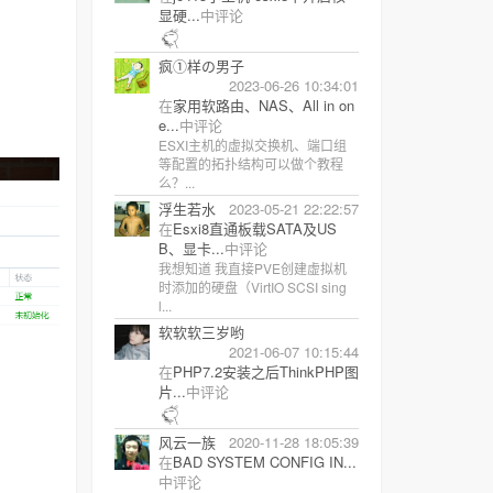
显硬...
中评论
疯①样の男子
2023-06-26 10:34:01
在
家用软路由、NAS、All in on
e...
中评论
ESXI主机的虚拟交换机、端口组
等配置的拓扑结构可以做个教程
么？...
浮生若水
2023-05-21 22:22:57
在
Esxi8直通板载SATA及US
B、显卡...
中评论
我想知道 我直接PVE创建虚拟机
时添加的硬盘（VirtIO SCSI sing
l...
软软软三岁哟
2021-06-07 10:15:44
在
PHP7.2安装之后ThinkPHP图
片...
中评论
风云一族
2020-11-28 18:05:39
在
BAD SYSTEM CONFIG IN...
中评论