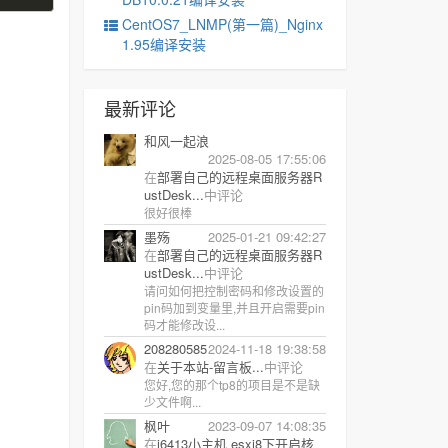
CentOS7_LNMP(第一篇)_Nginx
1.95编译安装
最新评论
和风一起浪
2025-08-05 17:55:06
在
部署自己的远程桌面服务器R
ustDesk...
中评论
很好很棒
墨殇
2025-01-21 09:42:27
在
部署自己的远程桌面服务器R
ustDesk...
中评论
请问如何把控制密码和修改设置的
pin码加到变量里,并且开启需要pin
码才能修改设...
208280585
2024-11-18 19:38:58
在
关于本站-留言板...
中评论
您好,您的那个tp8的项目是不是缺
少文件啊...
枫叶
2023-09-07 14:08:35
在
j6413小主机 esxi8下开启核