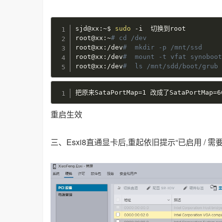
sjd@xx:~$ 
sudo
 -i  切换到root

root@xx:~
# cd /dev
root@xx:/dev
#  mkdir -p /mnt/ssd
root@xx:/dev
#  mount -t vfat synoboo
root@xx:/dev
#  ls /mnt/sdd/boot/grub
把原来SataPortMap
=
1 改成了SataPortMap
=
6
重启生效
三、Esxi8直通显卡后,重起依旧提示“已启用 / 需