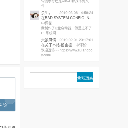
令提示符还是win+R都找不到文
件...
余生。
2019-03-06 14:58:24
在
BAD SYSTEM CONFIG IN...
中评论
我制作了U盘启动器，但是进不了
PE系统啊...
六狼风情
2019-02-01 23:17:01
在
关于本站-留言板...
中评论
欢迎互访~~ https://www.liulangbo
y.com/...
共
1
条评论