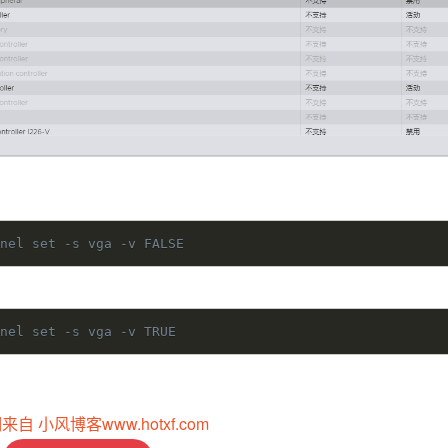
rnel set -s vga -v FALSE
rnel set -s vga -v TRUE
明来自 小风博客
www.hotxf.com