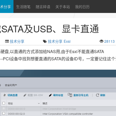
术分享
生活随笔
随言碎语
关于本站
我的日历
载SATA及USB、显卡直通
技术分享
技术分享
Exsi
28113
A硬盘,以直通的方式添加给NAS用,由于Esxi不能直通SATA
件--PCI设备中找到想要直通的SATA的设备ID号，一定要记住这个