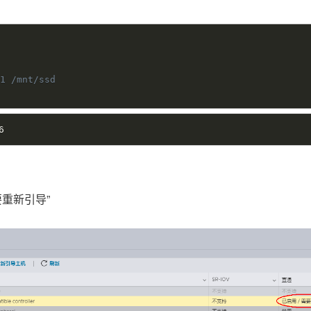
t1 /mnt/ssd
6
要重新引导”