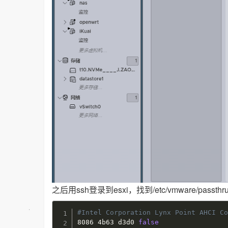
之后用ssh登录到esxi，找到/etc/vmware/passt
#Intel Corporation Lynx Point AHCI C
8086 4b63 d3d0 
false