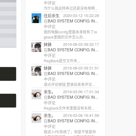
中评论
为什么我这样弄过还是没有用啊...
往后余生
2020-03-12 15:22:28
在
BAD SYSTEM CONFIG IN...
中评论
我的电脑config里面本身就有了re
gback里面的文件怎么办...
鉥銤
2019-08-03 09:32:17
在
BAD SYSTEM CONFIG IN...
中评论
RegBack是空文件夹...
鉥銤
2019-08-03 09:31:51
在
BAD SYSTEM CONFIG IN...
中评论
请点评论按钮,登录后发表评论...
余生。
2019-03-06 17:01:34
在
BAD SYSTEM CONFIG IN...
中评论
Regback文件夹里面没有东西...
余生。
2019-03-06 16:41:59
在
BAD SYSTEM CONFIG IN...
中评论
我进入PE系统了，但是不管是命