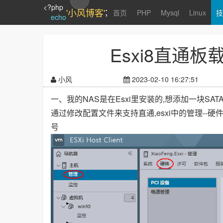
<?php
;
'小风博客'
首页
PHP
Mysql
Linux
技
echo
Esxi8直通板
小风
2023-02-10 16:27:51
一、我的NAS是在Esxi里安装的,想添加一块SAT
通过修改配置文件来支持直通,esxi中的管理--硬
号