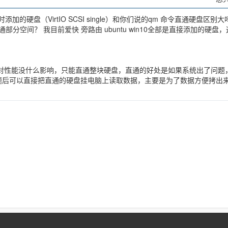
加的硬盘（VirtIO SCSI single）和你们说的qm 命令直通硬盘区别
分空间？ 我目前爱快 旁路由 ubuntu win10全部是直接添加的硬盘
对性能没什么影响，只能直通整块硬盘，直通的好处是如果系统出了问题
题后可以直接把直通的硬盘挂电脑上读取数据，主要是为了数据方便拷出