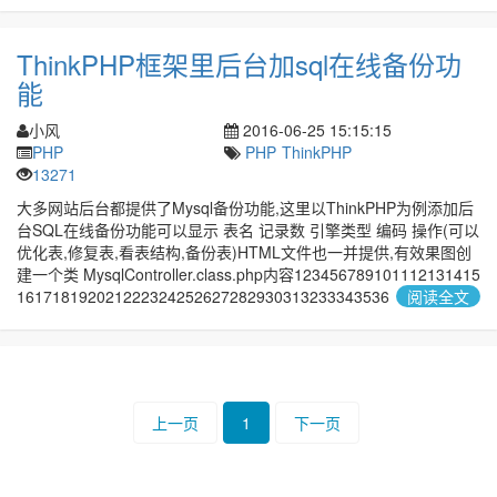
ThinkPHP框架里后台加sql在线备份功
能
小风
2016-06-25 15:15:15
PHP
PHP
ThinkPHP
13271
大多网站后台都提供了Mysql备份功能,这里以ThinkPHP为例添加后
台SQL在线备份功能可以显示 表名 记录数 引擎类型 编码 操作(可以
优化表,修复表,看表结构,备份表)HTML文件也一并提供,有效果图创
建一个类 MysqlController.class.php内容123456789101112131415
161718192021222324252627282930313233343536
阅读全文
上一页
1
下一页