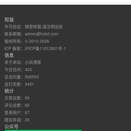
权益
许可协议：随意转载,请注明出处
联系邮箱：
admin@hotxf.com
版权所有：© 2010-2026
ICP 备案：
沪ICP备11012801号-1
信息
关于本站：
小风博客
今日访问：433
总访问量：506553
运行天数：5451
统计
文章总数：59
评论总数：65
登录用户：67
随言碎语：20
公众号