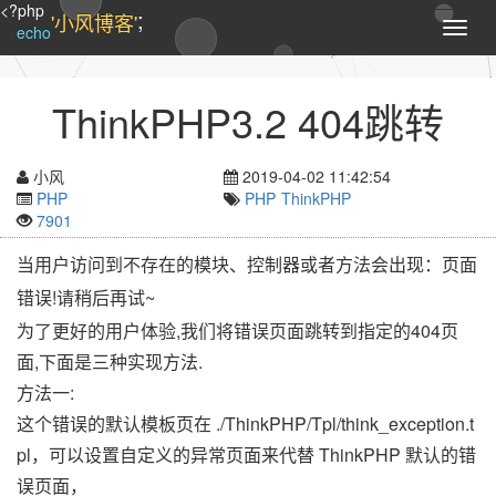
<?php
;
'小风博客'
T
echo
o
g
g
ThinkPHP3.2 404跳转
l
e
n
小风
2019-04-02 11:42:54
a
PHP
PHP
ThinkPHP
v
7901
i
g
当用户访问到不存在的模块、控制器或者方法会出现：页面
a
错误!请稍后再试~
t
i
为了更好的用户体验,我们将错误页面跳转到指定的404页
o
面,下面是三种实现方法.
n
方法一:
这个错误的默认模板页在 ./ThinkPHP/Tpl/think_exception.t
pl，可以设置自定义的异常页面来代替 ThinkPHP 默认的错
误页面，