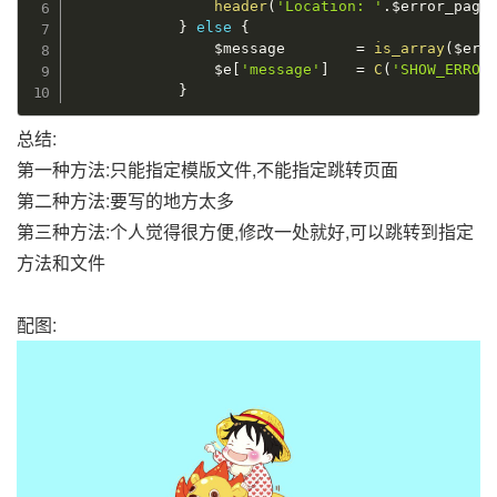
header
(
'Location: '
.
$error_page
}
else
{
$message
=
is_array
(
$err
$e
[
'message'
]
=
C
(
'SHOW_ERROR
}
总结:
第一种方法:只能指定模版文件,不能指定跳转页面
第二种方法:要写的地方太多
第三种方法:个人觉得很方便,修改一处就好,可以跳转到指定
方法和文件
配图: