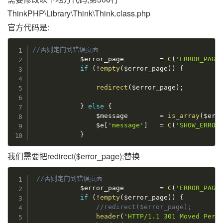
ThinkPHP\Library\Think\Think.class.php
官方代码是:
//否则定向到错误页面
$error_page
=
C
(
'ERROR_PAGE
if
(
!
empty
(
$error_page
)
)
{
redirect
(
$error_page
)
;
}
else
{
$message
=
is_array
(
$err
$e
[
'message'
]
=
C
(
'SHOW_ERROR
}
我们需要把redirect($error_page);替换
//否则定向到错误页面
$error_page
=
C
(
'ERROR_PAGE
if
(
!
empty
(
$error_page
)
)
{
//redirect($error_page);
header
(
'HTTP/1.1 301 Moved Perm