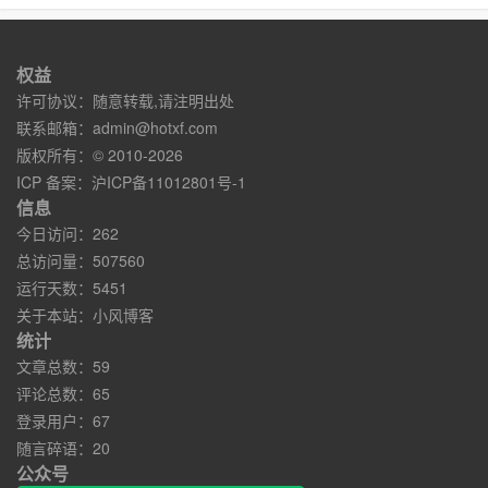
权益
许可协议：随意转载,请注明出处
联系邮箱：
admin@hotxf.com
版权所有：© 2010-2026
ICP 备案：
沪ICP备11012801号-1
信息
今日访问：262
总访问量：507560
运行天数：5451
关于本站：
小风博客
统计
文章总数：59
评论总数：65
登录用户：67
随言碎语：20
公众号