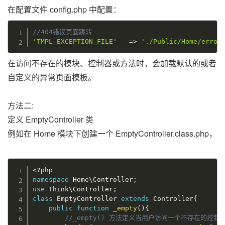
在配置文件 config.php 中配置：
//404错误页面跳转
'TMPL_EXCEPTION_FILE'
=
>
'./Public/Home/error
在访问不存在的模块、控制器或方法时，会加载默认的或者
自定义的异常页面模板。
方法二:
定义 EmptyController 类
例如在 Home 模块下创建一个 EmptyController.class.php，
<?php
namespace
Home
\
Controller
;
use
Think
\
Controller
;
class
EmptyController
extends
Controller
{
public
function
_empty
(
)
{
//_empty() 方法定义当用户访问一个不存在的控